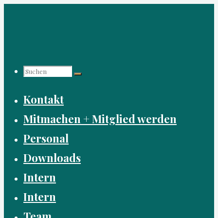
Zum
Inhalt
springen
Suchen
Suchen
Suchen
Kontakt
nach:
Mitmachen + Mitglied werden
Personal
Downloads
Intern
Intern
Team