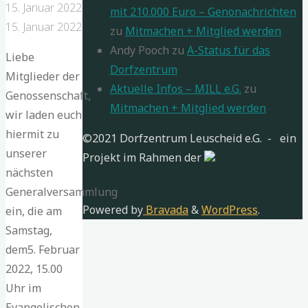
15. Januar 2022
mit 210.000 Euro – Genonachrichten
15. Januar 2022
zu
Mitmachen + Mitglied werden
Andy Pooch
zu
A-Status für das
Liebe
Dorfzentrum
Mitglieder der
Aktuelle Infos – MILL e.G.
zu
Genossenschaft,
Mitmachen + Mitglied werden
wir laden euch
hiermit zu
©2021 Dorfzentrum Leuscheid e.G. - ein
unserer
Projekt im Rahmen der
nächsten
Generalversammlung
Powered by
Bravada
&
WordPress
.
ein, die am
Samstag,
dem5. Februar
2022, 15.00
Uhr im
Evangelischen