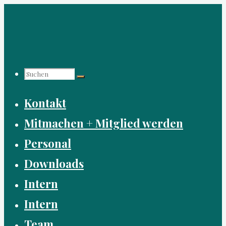
Zum
Inhalt
springen
Suchen
Suchen
Suchen
Kontakt
nach:
Mitmachen + Mitglied werden
Personal
Downloads
Intern
Intern
Team