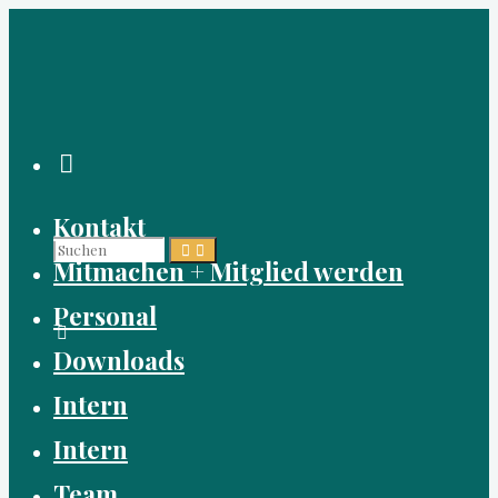
Zum
Inhalt
springen
Suchen
Kontakt
Suchen
Suchen
Mitmachen + Mitglied werden
Personal
nach:
Downloads
Intern
Intern
Team