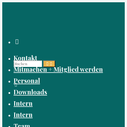
Zum
Inhalt
springen
Suchen
Kontakt
Suchen
Suchen
Mitmachen + Mitglied werden
Personal
nach:
Downloads
Intern
Intern
Team