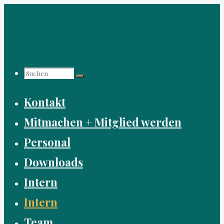
Zum
Inhalt
springen
Suchen
Suchen
Suchen
Kontakt
nach:
Mitmachen + Mitglied werden
Personal
Downloads
Intern
Intern
Team