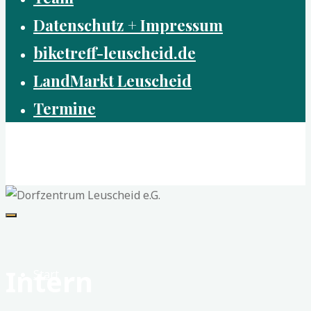
Datenschutz + Impressum
biketreff-leuscheid.de
LandMarkt Leuscheid
Termine
Dorfzentrum Leuscheid e.G.
Nah - Frisch - Gemeinsam
Intern
Start