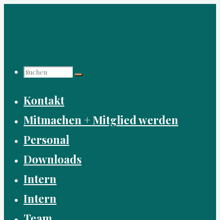
Zum
Inhalt
springen
Suchen
Suchen
Suchen
Kontakt
nach:
Mitmachen + Mitglied werden
Personal
Downloads
Intern
Intern
Team