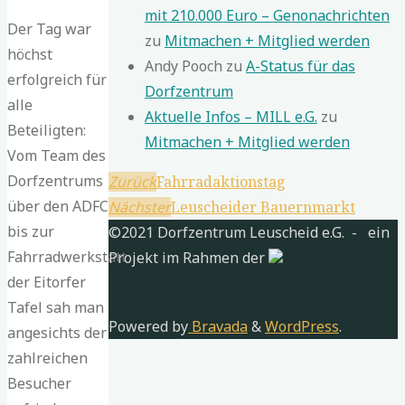
mit 210.000 Euro – Genonachrichten
Der Tag war
zu
Mitmachen + Mitglied werden
höchst
Andy Pooch
zu
A-Status für das
erfolgreich für
Dorfzentrum
alle
Aktuelle Infos – MILL e.G.
zu
Beteiligten:
Mitmachen + Mitglied werden
Vom Team des
Dorfzentrums
Zurück
Fahrradaktionstag
über den ADFC
Nächster
Leuscheider Bauernmarkt
Nach
bis zur
©2021 Dorfzentrum Leuscheid e.G. - ein
oben
Fahrradwerkstatt
Projekt im Rahmen der
der Eitorfer
Tafel sah man
Powered by
Bravada
&
WordPress
.
angesichts der
zahlreichen
Besucher