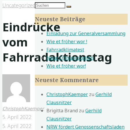
Suchen
Uncategorized
Suchen
nach:
Neueste Beiträge
Eindrücke
Einladung zur Generalversammlung
vom
Wie et fröher wor !
Fahrradklimatest
Fahrradaktionstag
Neue Öffnungszeiten
Wie et fröher wor!
Neueste Kommentare
ChristophKaemper
zu
Gerhild
Clausnitzer
ChristophKaemper
Brigitta Brand
zu
Gerhild
5. April 2022
Clausnitzer
5. April 2022
NRW fördert Genossenschaftsladen