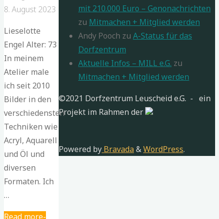
mit 210.000 Euro – Genonachrichten
8. August 2023
zu
Mitmachen + Mitglied werden
Lieselotte
Andy Pooch
zu
A-Status für das
Engel Alter: 73
Dorfzentrum
In meinem
Aktuelle Infos – MILL e.G.
zu
Atelier male
Mitmachen + Mitglied werden
ich seit 2010
©2021 Dorfzentrum Leuscheid e.G. - ein
Bilder in den
Projekt im Rahmen der
verschiedensten
Techniken wie
Acryl, Aquarell
Powered by
Bravada
&
WordPress
.
und Öl und
diversen
Formaten. Ich
…
"Liselotte
Read more