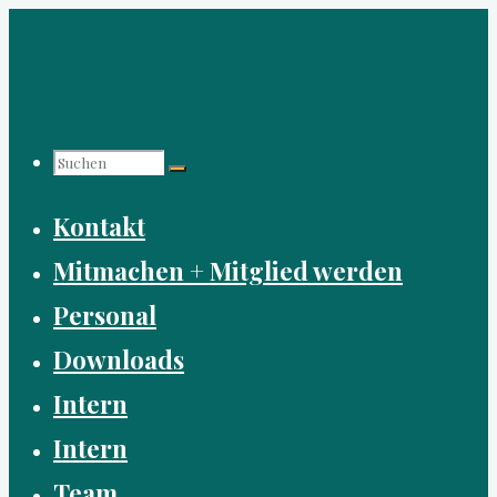
Zum
Inhalt
springen
Suchen
Suchen
Suchen
Kontakt
nach:
Mitmachen + Mitglied werden
Personal
Downloads
Intern
Intern
Team